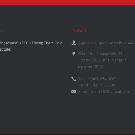
INK
CONTACT
ลักสูตรสถาบัน TTGI (Thieng Tham Gold
ผู้ดูแลระบบ : คุณอานุภาพ มีทองคลัง
stitute)
ที่ตั้ง : 18/1-2 ซอยสุขุมวิท 71
แขวงพระโขนงเหนือ เขตวัฒนา
กรุงเทพฯ 10110
โทร : (089) 664-3263
แฟกซ์ : (02) 715-3739
Email : chen316@hotmail.com