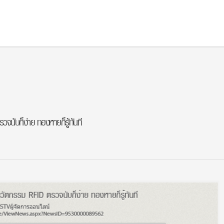
/public_html/wp-content/plugins/wp-recaptcha/recaptcha.php
on line
481
ic_html/wp-content/plugins/wp-recaptcha/recaptcha.php
on line
482
จนับก็ง่าย ทองหายก็รู้ทันที