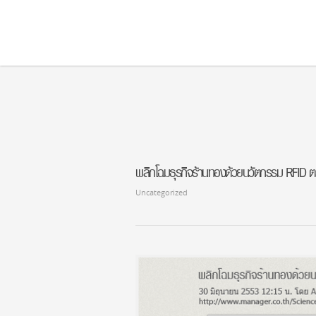
Notice
: Undefined index: rcommentid in
/home/lagasgold/domains/lagasgold.com
Notice
: Undefined index: rchash in
/home/lagasgold/domains/lagasgold.com/publ
พลิกโฉมธุรกิจร้านทองด้วยนวัตกรรม RFID ตรว
Uncategorized