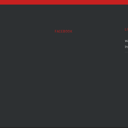
L
FACEBOOK
ห
In