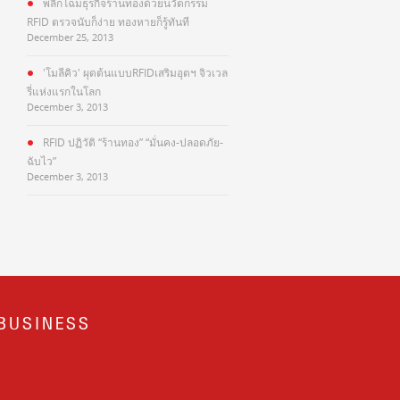
พลิกโฉมธุรกิจร้านทองด้วยนวัตกรรม
RFID ตรวจนับก็ง่าย ทองหายก็รู้ทันที
December 25, 2013
'โมลีคิว' ผุดต้นแบบRFIDเสริมอุตฯ จิวเวล
รี่แห่งแรกในโลก
December 3, 2013
RFID ปฏิวัติ “ร้านทอง” “มั่นคง-ปลอดภัย-
ฉับไว”
December 3, 2013
BUSINESS