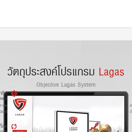
/public_html/wp-content/plugins/wp-recaptcha/recaptcha.php
on line
481
ic_html/wp-content/plugins/wp-recaptcha/recaptcha.php
on line
482
วัตถุประสงค์โปรแกรม
Lagas
Objective Lagas System
าชีพ
ment
สากล
ส
ndard
เ
ี่สุด
nials