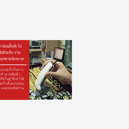
าร์เอฟไอดี) ไม่
ัสทีละชิ้น อ่าน
ทีละหลายร้อยถาด
ามรวดเร็วในการ
บจำนวนสินค้า
ือในตู้ ซึ่งทำได้
ดเร็วทั้งตอนก่อน
น และก่อนปิดร้าน