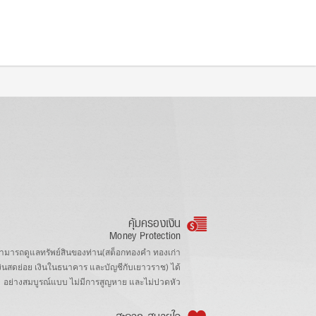
คุ้มครองเงิน
Money Protection
ามารถดูแลทรัพย์สินของท่าน(สต็อกทองคำ ทองเก่า
งินสดย่อย เงินในธนาคาร และบัญชีกับเยาวราช) ได้
อย่างสมบูรณ์แบบ ไม่มีการสูญหาย และไม่ปวดหัว