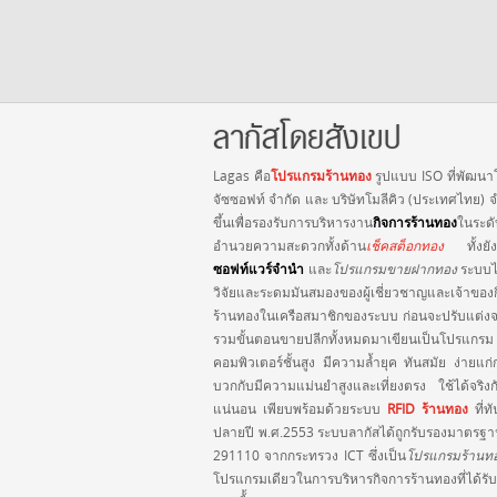
ลากัสโดยสังเขป
Lagas คือ
โปรแกรมร้านทอง
รูปแบบ ISO ที่พัฒนา
จัซซอฟท์ จำกัด และ บริษัทโมลีคิว (ประเทศไทย) จ
ขึ้นเพื่อรองรับการบริหารงาน
กิจการร้านทอง
ในระด
อำนวยความสะดวกทั้งด้าน
เช็คสต็อกทอง
ทั้งย
ซอฟท์แวร์จำนำ
และ
โปรแกรมขายฝากทอง
ระบบไ
วิจัยและระดมมันสมองของผู้เชี่ยวชาญและเจ้าของ
ร้านทองในเครือสมาชิกของระบบ ก่อนจะปรับแต่
รวมขั้นตอนขายปลีกทั้งหมดมาเขียนเป็นโปรแกรม
คอมพิวเตอร์ชั้นสูง มีความล้ำยุค ทันสมัย ง่ายแก
บวกกับมีความแม่นยำสูงและเที่ยงตรง ใช้ได้จริงก
แน่นอน เพียบพร้อมด้วยระบบ
RFID ร้านทอง
ที่ทั
ปลายปี พ.ศ.2553 ระบบลากัสได้ถูกรับรองมาตรฐา
291110 จากกระทรวง ICT ซึ่งเป็น
โปรแกรมร้านท
โปรแกรมเดียวในการบริหารกิจการร้านทองที่ได้ร