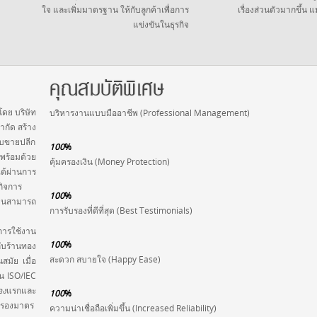
ใจ และเพิ่มมาตรฐาน ให้กับลูกค้าเพื่อการ
เรื่องส่วนตัวมากขึ้น แม
แข่งขันในธุรกิจ
คุณสมบัติพิเศษ
โดย บริษัท
บริหารงานแบบมืออาชีพ (Professional Management)
ำกัด สร้าง
ับขายปลีก
100
%
ังพร้อมด้วย
คุ้มครองเงิน (Money Protection)
ด้ผ่านการ
กิจการ
100
%
งจนสามารถ
การรับรองที่ดีที่สุด (Best Testimonials)
่การใช้งาน
100
%
ับร้านทอง
สะดวก สบายใจ (Happy Ease)
นสมัย เมื่อ
น ISO/IEC
อง
แรกและ
100
%
ับรองมาตร
ความน่าเชื่อถือเพิ่มขึ้น (Increased Reliability)