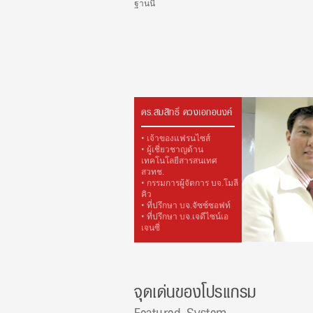
ฐานนี้้
ดร.สมสิทธิ์ ดวงเอกอนงค์
• เจ้าของแฟรนไซส์
• ผู้เชี่ยวชาญด้าน
เทคโนโลยีสารสนเทศ
สวทช.
• กรรมการผู้จัดการ บจ.โมลี
คิว
• ที่ปรึกษา บจ.จัซซ์ซอฟท์
• ที่ปรึกษา บจ.เจดีไซน์เอ
เจนซี่
จุดเด่นของโปรแกรม
Featured System