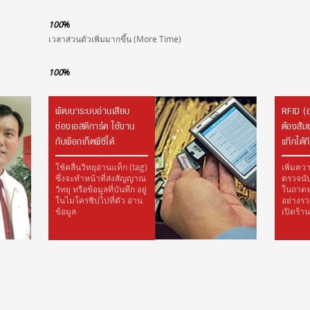
100
%
เวลาส่วนตัวเพิ่มมากขึ้น (More Time)
100
%
พัฒนาระบบอ่านเสียบ
RFID (อ
ช่องเอสดีการ์ด ใช้งาน
ต้องสัมผ
กับพ๊อกเก็ตพีซีได้
แท๊กได้
ใช้คลื่นวิทยุอ่านแท็ก (tag)
เพิ่มคว
ซึ่งจะทำหน้าที่ส่งสัญญาณ
ตรวจนั
วิทยุ หรือข้อมูลที่บันทึก อยู่
ในถาดหร
ในไมโครชิปไปที่ตัว อ่าน
อย่างรว
ข้อมูล
เปิดร้า